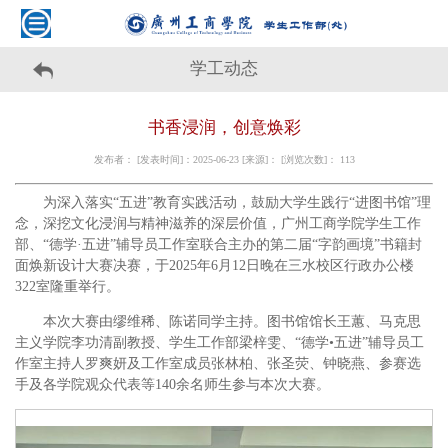
学工动态
书香浸润，创意焕彩
发布者： [发表时间]：2025-06-23 [来源]： [浏览次数]：
113
为深入落实“五进”教育实践活动，鼓励大学生践行“进图书馆”理
念，深挖文化浸润与精神滋养的深层价值，广州工商学院学生工作
部、“德学·五进”辅导员工作室联合主办的第二届“字韵画境”书籍封
面焕新设计大赛决赛，于2025年6月12日晚在三水校区行政办公楼
322室隆重举行。
本次大赛由缪维稀、陈诺同学主持。图书馆馆长王蕙、马克思
主义学院李功清副教授、学生工作部梁梓雯、“德学•五进”辅导员工
作室主持人罗爽妍及工作室成员张林柏、张圣荧、钟晓燕、参赛选
手及各学院观众代表等140余名师生参与本次大赛。