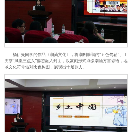
杨伊曼同学的作品《潮汕文化》，将潮剧脸谱的“五色勾勒”、工
夫茶“凤凰三点头”姿态融入封面，以篆刻形式点缀潮汕方言谚语，地
域文化符号借对比色构图，展现出十足张力。