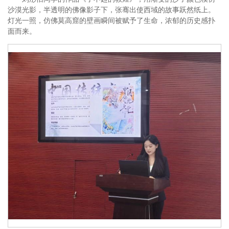
沙漠光影，半透明的佛像影子下，张骞出使西域的故事跃然纸上。
灯光一照，仿佛莫高窟的壁画瞬间被赋予了生命，浓郁的历史感扑
面而来。