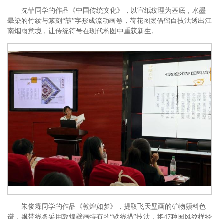
沈菲同学的作品《中国传统文化》，以宣纸纹理为基底，水墨
晕染的竹纹与篆刻“囍”字形成流动画卷，荷花图案借留白技法透出江
南烟雨意境，让传统符号在现代构图中重获新生。
朱俊霖同学的作品《敦煌如梦》，提取飞天壁画的矿物颜料色
谱，飘带线条采用敦煌壁画特有的“铁线描”技法，将47种国风纹样经