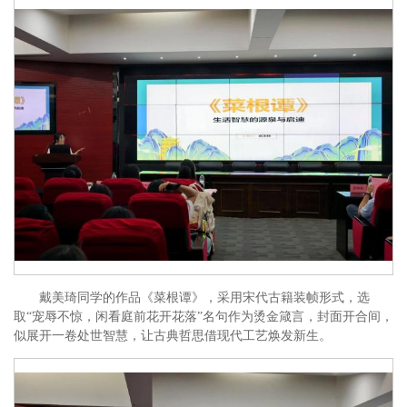
戴美琦同学的作品《菜根谭》，采用宋代古籍装帧形式，选
取“宠辱不惊，闲看庭前花开花落”名句作为烫金箴言，封面开合间，
似展开一卷处世智慧，让古典哲思借现代工艺焕发新生。