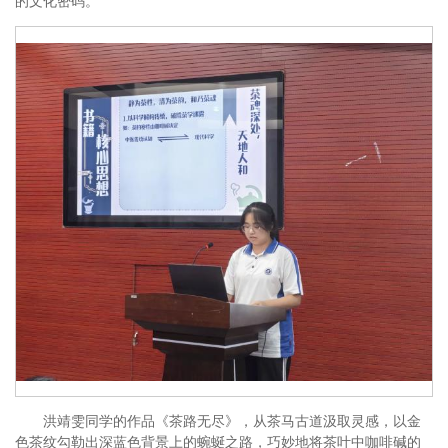
的文化密码。
洪靖雯同学的作品《茶路无尽》，从茶马古道汲取灵感，以金
色茶纹勾勒出深蓝色背景上的蜿蜒之路，巧妙地将茶叶中咖啡碱的