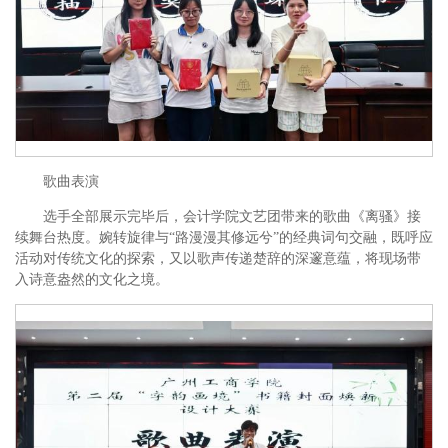
歌曲表演
选手全部展示完毕后，会计学院文艺团带来的歌曲《离骚》接
续舞台热度。婉转旋律与“路漫漫其修远兮”的经典词句交融，既呼应
活动对传统文化的探索，又以歌声传递楚辞的深邃意蕴，将现场带
入诗意盎然的文化之境。