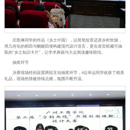
庄凯琳同学的作品《乡土中国》，以简笔绘景还原乡村炊烟，
用几何化的稻田与蜿蜒田埂构建现代设计语言，更在扉页暗藏可抽
取的“乡土知识卡片”，让学术典籍与大众阅读趣味联结。
抽奖环节
决赛现场特别设置两轮互动抽奖环节，4位幸运同学收获了精美
礼品，现场热情被持续点燃，氛围不断升温。