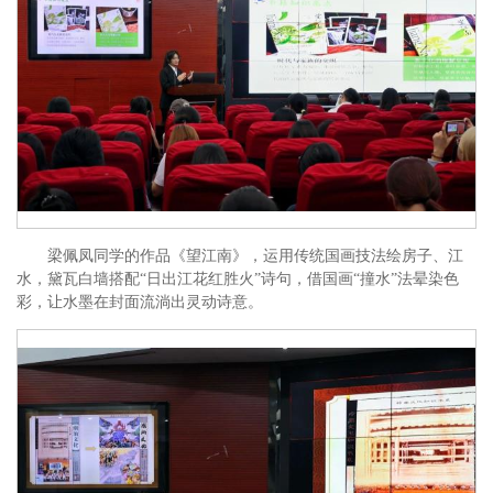
梁佩凤同学的作品《望江南》，运用传统国画技法绘房子、江
水，黛瓦白墙搭配“日出江花红胜火”诗句，借国画“撞水”法晕染色
彩，让水墨在封面流淌出灵动诗意。