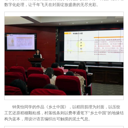
数字化处理，让千年飞天在封面绽放盛唐的无尽光彩。
钟美怡同学的作品《乡土中国》，以稻田肌理为封面，以压纹
工艺还原稻穗颗粒感，村落线条则以费孝通笔下“乡土中国”的地缘结
构为蓝本，用设计语言编织出可触摸的泥土气息。