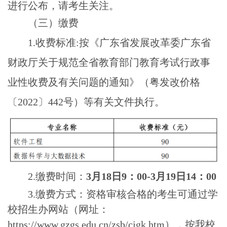
进行公布，请考生关注。
（三）缴费
1.
收费标准
:
按《广东省发展改革委广东省
财政厅关于规范全省教育部门教育考试行政事
业性收费及有关问题的通知》（粤发改价格
〔
2022
〕
442
号）等有关文件执行。
2.
缴费时间：
3
月
18
日
9
：
00-3
月
19
日
14
：
00
3.
缴费方式：资格审核合格的考生可通过学
校招生办网站（网址：
https://www.gzgs.edu.cn/zsb/cjgk.htm
），按我校