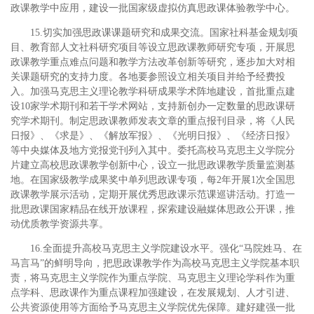
政课教学中应用，建设一批国家级虚拟仿真思政课体验教学中心。
15.切实加强思政课课题研究和成果交流。国家社科基金规划项
目、教育部人文社科研究项目等设立思政课教师研究专项，开展思
政课教学重点难点问题和教学方法改革创新等研究，逐步加大对相
关课题研究的支持力度。各地要参照设立相关项目并给予经费投
入。加强马克思主义理论教学科研成果学术阵地建设，首批重点建
设10家学术期刊和若干学术网站，支持新创办一定数量的思政课研
究学术期刊。制定思政课教师发表文章的重点报刊目录，将《人民
日报》、《求是》、《解放军报》、《光明日报》、《经济日报》
等中央媒体及地方党报党刊列入其中。委托高校马克思主义学院分
片建立高校思政课教学创新中心，设立一批思政课教学质量监测基
地。在国家级教学成果奖中单列思政课专项，每2年开展1次全国思
政课教学展示活动，定期开展优秀思政课示范课巡讲活动。打造一
批思政课国家精品在线开放课程，探索建设融媒体思政公开课，推
动优质教学资源共享。
16.全面提升高校马克思主义学院建设水平。强化“马院姓马、在
马言马”的鲜明导向，把思政课教学作为高校马克思主义学院基本职
责，将马克思主义学院作为重点学院、马克思主义理论学科作为重
点学科、思政课作为重点课程加强建设，在发展规划、人才引进、
公共资源使用等方面给予马克思主义学院优先保障。建好建强一批