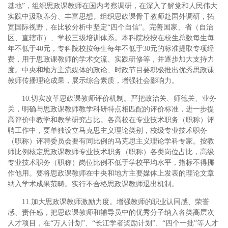
基地”，组织思政课教师在国内考察调研，在深入了解党和人民伟大
实践中汲取养分、丰富思想。组织思政课骨干教师赴国外调研，拓
宽国际视野，在比较分析中坚定“四个自信”。完善国家、省（自治
区、直辖市）、学校三级培训体系。本科院校按在校生总数每生每
年不低于40元，专科院校按每生每年不低于30元的标准提取专项经
费，用于思政课教师的学术交流、实践研修等，并逐步加大支持力
度。中央和地方主流媒体的政论、时政节目要积极推出优秀思政课
教师传播理论成果，展示综合素质，增强社会影响力。
10.切实改革思政课教师评价机制。严把政治关、师德关、业务
关，明确与思政课教师教学科研特点相匹配的评价标准，进一步提
高评价中教学和教学研究占比。各高校在专业技术职务（职称）评
聘工作中，要单独设立马克思主义理论类别，校级专业技术职务
（职称）评聘委员会要有同比例的马克思主义理论学科专家。按教
师比例核定思政课教师专业技术职务（职称）各类岗位占比，高级
专业技术职务（职称）岗位比例不低于学校平均水平，指标不得挪
作他用。要将思政课教师在中央和地方主要媒体上发表的理论文章
纳入学术成果范畴。实行不合格思政课教师退出机制。
11.加大思政课教师激励力度。增强教师的职业认同感、荣誉
感、责任感，把思政课教师和辅导员中的优秀分子纳入各类高层次
人才项目，在“万人计划”、“长江学者奖励计划”、“四个一批”等人才