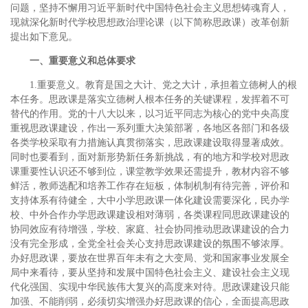
问题，坚持不懈用习近平新时代中国特色社会主义思想铸魂育人，
现就深化新时代学校思想政治理论课（以下简称思政课）改革创新
提出如下意见。
一、重要意义和总体要求
1.重要意义。教育是国之大计、党之大计，承担着立德树人的根
本任务。思政课是落实立德树人根本任务的关键课程，发挥着不可
替代的作用。党的十八大以来，以习近平同志为核心的党中央高度
重视思政课建设，作出一系列重大决策部署，各地区各部门和各级
各类学校采取有力措施认真贯彻落实，思政课建设取得显著成效。
同时也要看到，面对新形势新任务新挑战，有的地方和学校对思政
课重要性认识还不够到位，课堂教学效果还需提升，教材内容不够
鲜活，教师选配和培养工作存在短板，体制机制有待完善，评价和
支持体系有待健全，大中小学思政课一体化建设需要深化，民办学
校、中外合作办学思政课建设相对薄弱，各类课程同思政课建设的
协同效应有待增强，学校、家庭、社会协同推动思政课建设的合力
没有完全形成，全党全社会关心支持思政课建设的氛围不够浓厚。
办好思政课，要放在世界百年未有之大变局、党和国家事业发展全
局中来看待，要从坚持和发展中国特色社会主义、建设社会主义现
代化强国、实现中华民族伟大复兴的高度来对待。思政课建设只能
加强、不能削弱，必须切实增强办好思政课的信心，全面提高思政