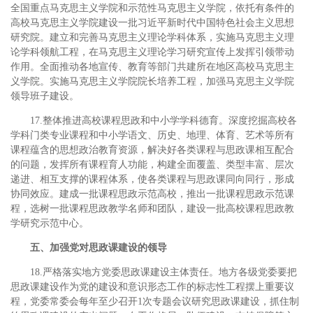
全国重点马克思主义学院和示范性马克思主义学院，依托有条件的
高校马克思主义学院建设一批习近平新时代中国特色社会主义思想
研究院。建立和完善马克思主义理论学科体系，实施马克思主义理
论学科领航工程，在马克思主义理论学习研究宣传上发挥引领带动
作用。全面推动各地宣传、教育等部门共建所在地区高校马克思主
义学院。实施马克思主义学院院长培养工程，加强马克思主义学院
领导班子建设。
17.整体推进高校课程思政和中小学学科德育。深度挖掘高校各
学科门类专业课程和中小学语文、历史、地理、体育、艺术等所有
课程蕴含的思想政治教育资源，解决好各类课程与思政课相互配合
的问题，发挥所有课程育人功能，构建全面覆盖、类型丰富、层次
递进、相互支撑的课程体系，使各类课程与思政课同向同行，形成
协同效应。建成一批课程思政示范高校，推出一批课程思政示范课
程，选树一批课程思政教学名师和团队，建设一批高校课程思政教
学研究示范中心。
五、加强党对思政课建设的领导
18.严格落实地方党委思政课建设主体责任。地方各级党委要把
思政课建设作为党的建设和意识形态工作的标志性工程摆上重要议
程，党委常委会每年至少召开1次专题会议研究思政课建设，抓住制