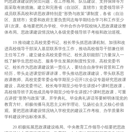
约思政课建设的突出问题，在工作格局、队伍建设、支持保障等方
面采取有效措施。建立和完善省（自治区、直辖市）党委领导班子
成员联系高校和讲思政课特别是“形势与政策”课制度，各省（自治
区、直辖市）党委和政府主要负责同志每学期结合学习和工作至少
讲1次课。各地要把民办学校、中外合作办学院校纳入思政课建设整
体布局。思政课建设情况纳入各级党委领导班子考核和政治巡视。
19.推动建立高校党委书记、校长带头抓思政课机制。加强和改
进高校领导干部深入基层联系学生工作，推动高校领导干部兼任班
主任等工作，建立健全高校党委书记、校长及职能部门力量深入一
线了解学生思想动态、服务学生发展的制度性安排。高校党委书
记、校长作为思政课建设第一责任人，要结合自身学科背景和工作
经历，带头走进课堂听课讲课，带头推动思政课建设，带头联系思
政课教师。高校党委常委会每学期至少召开1次会议专题研究思政课
建设，高校党委书记、校长每学期至少给学生讲授4个课时思政课，
高校领导班子其他成员每学期至少给学生讲授2个课时思政课，可重
点讲授“形势与政策”课。开学典礼、毕业典礼讲话等要鲜明体现党的
教育方针、积极传播马克思主义科学理论、弘扬社会主义核心价值
观。要把思政课建设情况纳入学校党的建设工作考核、办学质量和
学科建设评估标准体系。
20.积极拓展思政课建设格局。中央教育工作领导小组要把思政