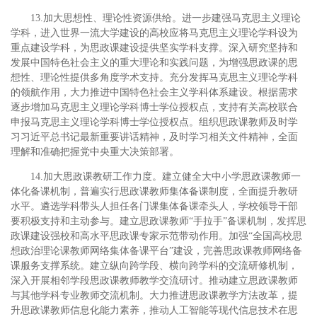
13.加大思想性、理论性资源供给。进一步建强马克思主义理论
学科，进入世界一流大学建设的高校应将马克思主义理论学科设为
重点建设学科，为思政课建设提供坚实学科支撑。深入研究坚持和
发展中国特色社会主义的重大理论和实践问题，为增强思政课的思
想性、理论性提供多角度学术支持。充分发挥马克思主义理论学科
的领航作用，大力推进中国特色社会主义学科体系建设。根据需求
逐步增加马克思主义理论学科博士学位授权点，支持有关高校联合
申报马克思主义理论学科博士学位授权点。组织思政课教师及时学
习习近平总书记最新重要讲话精神，及时学习相关文件精神，全面
理解和准确把握党中央重大决策部署。
14.加大思政课教研工作力度。建立健全大中小学思政课教师一
体化备课机制，普遍实行思政课教师集体备课制度，全面提升教研
水平。遴选学科带头人担任各门课集体备课牵头人，学校领导干部
要积极支持和主动参与。建立思政课教师“手拉手”备课机制，发挥思
政课建设强校和高水平思政课专家示范带动作用。加强“全国高校思
想政治理论课教师网络集体备课平台”建设，完善思政课教师网络备
课服务支撑系统。建立纵向跨学段、横向跨学科的交流研修机制，
深入开展相邻学段思政课教师教学交流研讨。推动建立思政课教师
与其他学科专业教师交流机制。大力推进思政课教学方法改革，提
升思政课教师信息化能力素养，推动人工智能等现代信息技术在思