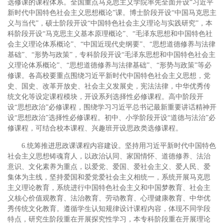
选修课的课程体系。全国重点马克思主义学院率先全面开设“习近平
新时代中国特色社会主义思想概论”课。博士阶段开设“中国马克思主
义与当代”，硕士阶段开设“中国特色社会主义理论与实践研究”，本
科阶段开设“马克思主义基本原理概论”、“毛泽东思想和中国特色社
会主义理论体系概论”、“中国近现代史纲要”、“思想道德修养与法律
基础”、“形势与政策”，专科阶段开设“毛泽东思想和中国特色社会主
义理论体系概论”、“思想道德修养与法律基础”、“形势与政策”等必
修课。各高校要重点围绕习近平新时代中国特色社会主义思想，党
史、国史、改革开放史、社会主义发展史，宪法法律，中华优秀传
统文化等设定课程模块，开设系列选择性必修课程。高中阶段开
设“思想政治”必修课程，围绕学习习近平总书记最新重要讲话精神开
设“思想政治”选择性必修课程。初中、小学阶段开设“道德与法治”必
修课程，可结合校本课程、兴趣班开设思政类选修课程。
6.统筹推进思政课课程内容建设。坚持用习近平新时代中国特色
社会主义思想铸魂育人，以政治认同、家国情怀、道德修养、法治
意识、文化素养为重点，以爱党、爱国、爱社会主义、爱人民、爱
集体为主线，坚持爱国和爱党爱社会主义相统一，系统开展马克思
主义理论教育，系统进行中国特色社会主义和中国梦教育、社会主
义核心价值观教育、法治教育、劳动教育、心理健康教育、中华优
秀传统文化教育。遵循学生认知规律设计课程内容，体现不同学段
特点，研究生阶段重在开展探究性学习，本专科阶段重在开展理论