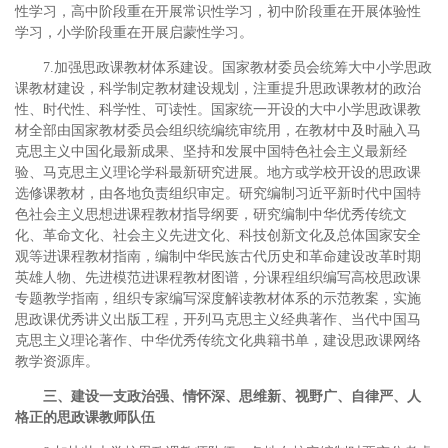
性学习，高中阶段重在开展常识性学习，初中阶段重在开展体验性
学习，小学阶段重在开展启蒙性学习。
7.加强思政课教材体系建设。国家教材委员会统筹大中小学思政
课教材建设，科学制定教材建设规划，注重提升思政课教材的政治
性、时代性、科学性、可读性。国家统一开设的大中小学思政课教
材全部由国家教材委员会组织统编统审统用，在教材中及时融入马
克思主义中国化最新成果、坚持和发展中国特色社会主义最新经
验、马克思主义理论学科最新研究进展。地方或学校开设的思政课
选修课教材，由各地负责组织审定。研究编制习近平新时代中国特
色社会主义思想进课程教材指导纲要，研究编制中华优秀传统文
化、革命文化、社会主义先进文化、科技创新文化及总体国家安全
观等进课程教材指南，编制中华民族古代历史和革命建设改革时期
英雄人物、先进模范进课程教材图谱，分课程组织编写高校思政课
专题教学指南，组织专家编写深度解读教材体系的示范教案，实施
思政课优秀讲义出版工程，开列马克思主义经典著作、当代中国马
克思主义理论著作、中华优秀传统文化典籍书单，建设思政课网络
教学资源库。
三、建设一支政治强、情怀深、思维新、视野广、自律严、人
格正的思政课教师队伍