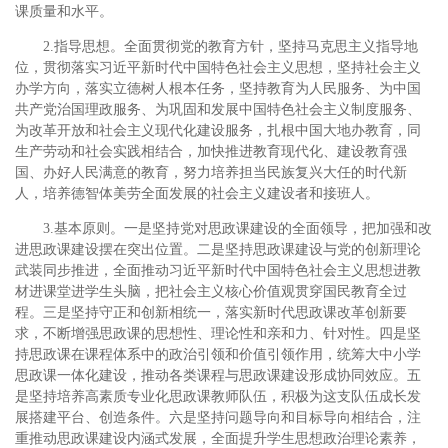
课质量和水平。
2.指导思想。全面贯彻党的教育方针，坚持马克思主义指导地
位，贯彻落实习近平新时代中国特色社会主义思想，坚持社会主义
办学方向，落实立德树人根本任务，坚持教育为人民服务、为中国
共产党治国理政服务、为巩固和发展中国特色社会主义制度服务、
为改革开放和社会主义现代化建设服务，扎根中国大地办教育，同
生产劳动和社会实践相结合，加快推进教育现代化、建设教育强
国、办好人民满意的教育，努力培养担当民族复兴大任的时代新
人，培养德智体美劳全面发展的社会主义建设者和接班人。
3.基本原则。一是坚持党对思政课建设的全面领导，把加强和改
进思政课建设摆在突出位置。二是坚持思政课建设与党的创新理论
武装同步推进，全面推动习近平新时代中国特色社会主义思想进教
材进课堂进学生头脑，把社会主义核心价值观贯穿国民教育全过
程。三是坚持守正和创新相统一，落实新时代思政课改革创新要
求，不断增强思政课的思想性、理论性和亲和力、针对性。四是坚
持思政课在课程体系中的政治引领和价值引领作用，统筹大中小学
思政课一体化建设，推动各类课程与思政课建设形成协同效应。五
是坚持培养高素质专业化思政课教师队伍，积极为这支队伍成长发
展搭建平台、创造条件。六是坚持问题导向和目标导向相结合，注
重推动思政课建设内涵式发展，全面提升学生思想政治理论素养，