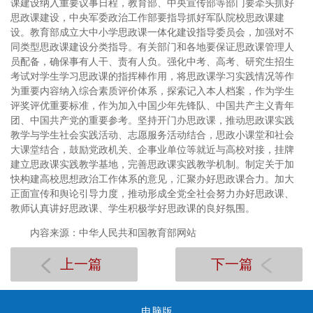
课建设纳入重要议事日程，教育部、中央宣传部等部门要牵头抓好
思政课建设，中央军委政治工作部要指导抓好军队院校思政课建
设。教育部成立大中小学思政课一体化建设指导委员会，加强对不
同类型思政课建设分类指导。有关部门和各地要保证思政课管理人
员配备，确保事有人干、责有人负。强化中考、高考、研究生招生
考试对学生学习思政课的指挥棒作用，将思政课学习实践情况等作
为重要内容纳入综合素质评价体系，探索记入本人档案，作为学生
评奖评优重要标准，作为加入中国少年先锋队、中国共产主义青年
团、中国共产党的重要参考。坚持开门办思政课，推动思政课实践
教学与学生社会实践活动、志愿服务活动结合，思政小课堂和社会
大课堂结合，鼓励党政机关、企事业单位等就近与高校对接，挂牌
建立思政课实践教学基地，完善思政课实践教学机制。制定关于加
快构建高校思想政治工作体系的意见，汇聚办好思政课合力。加大
正面宣传和舆论引导力度，推动形成全党全社会努力办好思政课、
教师认真讲好思政课、学生积极学好思政课的良好氛围。
内容来源：中华人民共和国教育部网站
上一篇
下一篇
电脑版