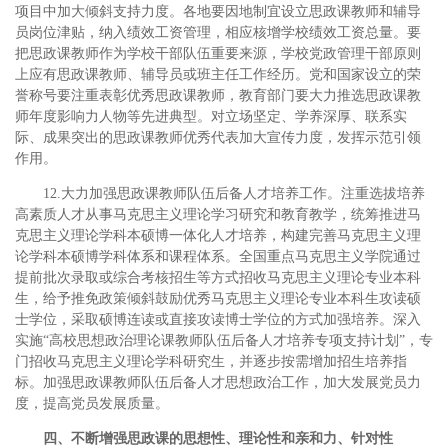
项目中加大倾斜支持力度。各地要因地制宜设立思政课教师和辅导
员岗位津贴，纳入绩效工资管理，相应核增学校绩效工资总量。要
把思政课教师作为学校干部队伍重要来源，学校党政管理干部原则
上应有思政课教师、辅导员或班主任工作经历。党和国家设立的荣
誉称号要注重表彰优秀思政课教师，教育部门要大力推选思政课教
师年度影响力人物等先进典型。对立场坚定、学养深厚、联系实
际、成果突出的思政课教师优秀代表加大宣传力度，发挥示范引领
作用。
12.大力加强思政课教师队伍后备人才培养工作。注重选拔培养
高素质人才从事马克思主义理论学习研究和教育教学，统筹推进马
克思主义理论学科本硕博一体化人才培养，构建完善马克思主义理
论学科本硕博学科体系和课程体系。全国重点马克思主义学院通过
提前批次录取或综合考核招生等方式招收马克思主义理论专业本科
生，给予推免政策倾斜鼓励优秀马克思主义理论专业本科生攻读硕
士学位，采取硕博连读或直接攻读博士学位的方式加强培养。深入
实施“高校思想政治理论课教师队伍后备人才培养专项支持计划”，专
门招收马克思主义理论学科研究生，并逐步按需增加招生培养指
标。加强思政课教师队伍后备人才思想政治工作，加大发展党员力
度，提高党员发展质量。
四、不断增强思政课的思想性、理论性和亲和力、针对性