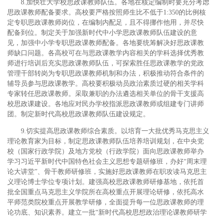
8.加快壮大学校思政课教师队伍。各地在核定编制时要充分考虑
思政课教师配备要求。高校要严格按照师生比不低于1:350的比例核
定专职思政课教师岗位，在编制内配足，且不得挪作他用，并尽快
配备到位。制定关于加强新时代中小学思政课教师队伍建设的意
见，加强中小学专职思政课教师配备。各地要统筹解决好思政课教
师缺口问题。各高校可在与思政课教学内容相关的学科选择优秀教
师进行培训后充实思政课教师队伍，可探索胜任思政课教学的党政
管理干部转岗为专职思政课教师机制和办法，积极推动符合条件的
辅导员参与思政课教学。高校要积极动员政治素质过硬的相关学科
专家转任思政课教师。采取兼职的办法遴选相关单位的骨干支援高
校思政课建设。各地应对民办学校指派思政课教师或组建专门讲师
团。制定新时代高校思政课教师队伍建设规定。
9.切实提高思政课教师综合素质。以培育一大批优秀马克思主义
理论教育家为目标，制定思政课教师队伍培养培训规划，在中央党
校（国家行政学院）及地方党校（行政学院）面向思政课教师举办
学习习近平新时代中国特色社会主义思想专题研修班，办好“周末理
论大讲堂”、骨干教师研修班，实施好思政课教师在职攻读马克思主
义理论博士学位专项计划。建强高校思政课教师研修基地，依托首
批全国重点马克思主义学院所在高校重点开展理论研修，依托高水
平师范类院校重点开展教学研修，全面提升每一位思政课教师的理
论功底、知识素养。建立一批“新时代高校思想政治理论课教师研学