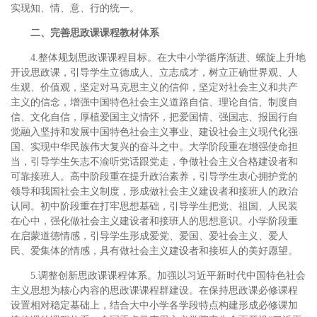
实现知、情、意、行的统一。
二、完善思政课课程教材体系
4.整体规划思政课课程目标。在大中小学循序渐进、螺旋上升地
开设思政课，引导学生立德成人、立志成才，树立正确世界观、人
生观、价值观，坚定对马克思主义的信仰，坚定对社会主义和共产
主义的信念，增强中国特色社会主义道路自信、理论自信、制度自
信、文化自信，厚植爱国主义情怀，把爱国情、强国志、报国行自
觉融入坚持和发展中国特色社会主义事业、建设社会主义现代化强
国、实现中华民族伟大复兴的奋斗之中。大学阶段重在增强使命担
当，引导学生矢志不渝听党话跟党走，争做社会主义合格建设者和
可靠接班人。高中阶段重在提升政治素养，引导学生衷心拥护党的
领导和我国社会主义制度，形成做社会主义建设者和接班人的政治
认同。初中阶段重在打牢思想基础，引导学生把党、祖国、人民装
在心中，强化做社会主义建设者和接班人的思想意识。小学阶段重
在启蒙道德情感，引导学生形成爱党、爱国、爱社会主义、爱人
民、爱集体的情感，具有做社会主义建设者和接班人的美好愿望。
5.调整创新思政课课程体系。加强以习近平新时代中国特色社会
主义思想为核心内容的思政课课程群建设。在保持思政课必修课程
设置相对稳定基础上，结合大中小学各学段特点构建形成必修课加