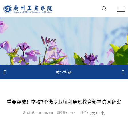


教学科研
重要突破！学校7个微专业顺利通过教育部学信网备案
大
中
小
发布日期：2026-07-03
浏览量：
117
字号：[
]