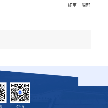
终审：周静
微
招生办