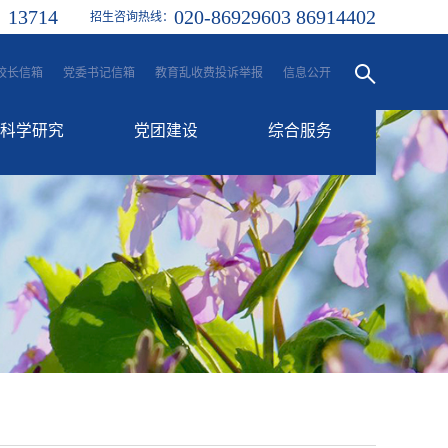
13714
020-86929603 86914402
：
招生咨询热线：
校长信箱
党委书记信箱
教育乱收费投诉举报
信息公开
科学研究
党团建设
综合服务
科研动态
党建工作
融合服务门户
学生处
信息门户
团委
一站式服务大厅
工会
后勤服务
校历
其他服务平台
各类邮箱