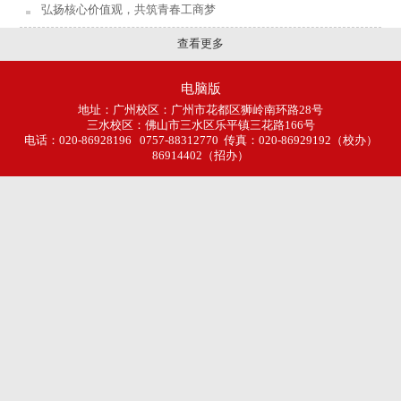
弘扬核心价值观，共筑青春工商梦
查看更多
电脑版
地址：
广州校区
：广州市花都区狮岭南环路28号
三水校区
：佛山市三水区乐平镇三花路166号
电话：020-86928196 0757-88312770 传真：020-86929192（校办）
86914402（招办）