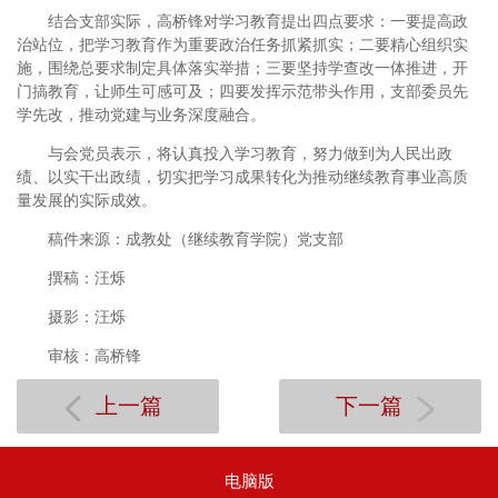
结合支部实际，高桥锋对学习教育提出四点要求：一要提高政
治站位，把学习教育作为重要政治任务抓紧抓实；二要精心组织实
施，围绕总要求制定具体落实举措；三要坚持学查改一体推进，开
门搞教育，让师生可感可及；四要发挥示范带头作用，支部委员先
学先改，推动党建与业务深度融合。
与会党员表示，将认真投入学习教育，努力做到为人民出政
绩、以实干出政绩，切实把学习成果转化为推动继续教育事业高质
量发展的实际成效。
稿件来源：成教处（继续教育学院）党支部
撰稿：汪烁
摄影：汪烁
审核：高桥锋
上一篇
下一篇
电脑版