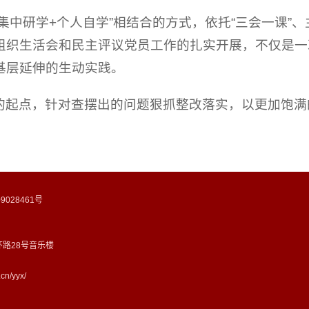
集中研学+个人自学”相结合的方式，依托“三会一课”
组织生活会和民主评议党员工作的扎实开展，不仅是一
基层延伸的生动实践。
的起点，针对查摆出的问题狠抓整改落实，以更加饱满
028461号
路28号音乐楼
n/yyx/