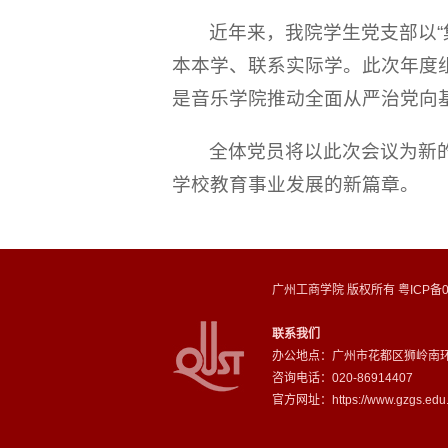
近年来，我院学生党支部以“
本本学、联系实际学。此次年度
是音乐学院推动全面从严治党向
全体党员将以此次会议为新
学校教育事业发展的新篇章。
广州工商学院 版权所有 粤ICP备09
联系我们
办公地点：广州市花都区狮岭南环
咨询电话：020-86914407
官方网址：https://www.gzgs.edu.c