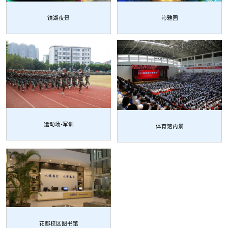
镜湖夜景
沁雅园
运动场-军训
体育馆内景
花都校区图书馆