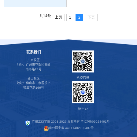
共14条
上页
1
2
下页
联系我们
广州校区
地址：广州市花都区狮岭
南环路28号
学校官微
佛山校区
地址：佛山市三水区乐平
镇三花路166号
招生办
广州工商学院 2003-2026 版权所有
粤ICP备09028461号
粤公网安备 44011402000407号