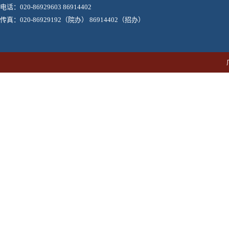
电话：020-86929603 86914402
传真：020-86929192（院办） 86914402（招办）