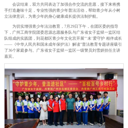
会议结束，双方共同表达了加强合作交流的意愿，接下来将携
手打造趣味十足，专业性强的青少年普法活动，帮助青少年从小树
立法律意识，为青少年的身心健康成长提供法制护航。
为切实增强青少年法治教育，7月29日下午，在团区委的指导
下，广州工商学院团委思源志愿服务队与广东省女子监狱一监区结
队组成的实践团，到花都区青少年文化宫开展“‘未’爱守护 相伴成长
——《中华人民共和国未成年保护法》解读”普法教育专题讲座吸引
了36个家庭参与。广东省女子监狱一监区一级警员刘雪妍担任主讲
嘉宾。