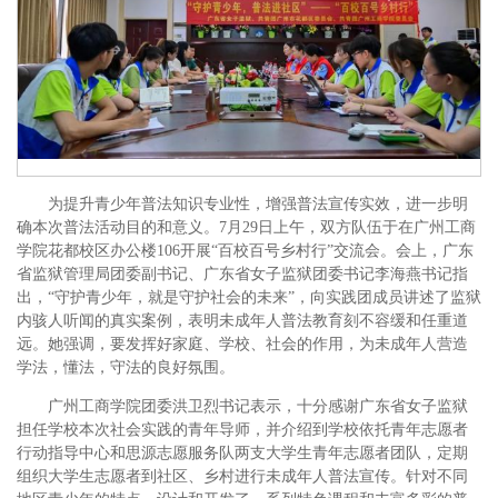
为提升青少年普法知识专业性，增强普法宣传实效，进一步明
确本次普法活动目的和意义。7月29日上午，双方队伍于在广州工商
学院花都校区办公楼106开展“百校百号乡村行”交流会。会上，广东
省监狱管理局团委副书记、广东省女子监狱团委书记李海燕书记指
出，“守护青少年，就是守护社会的未来”，向实践团成员讲述了监狱
内骇人听闻的真实案例，表明未成年人普法教育刻不容缓和任重道
远。她强调，要发挥好家庭、学校、社会的作用，为未成年人营造
学法，懂法，守法的良好氛围。
广州工商学院团委洪卫烈书记表示，十分感谢广东省女子监狱
担任学校本次社会实践的青年导师，并介绍到学校依托青年志愿者
行动指导中心和思源志愿服务队两支大学生青年志愿者团队，定期
组织大学生志愿者到社区、乡村进行未成年人普法宣传。针对不同