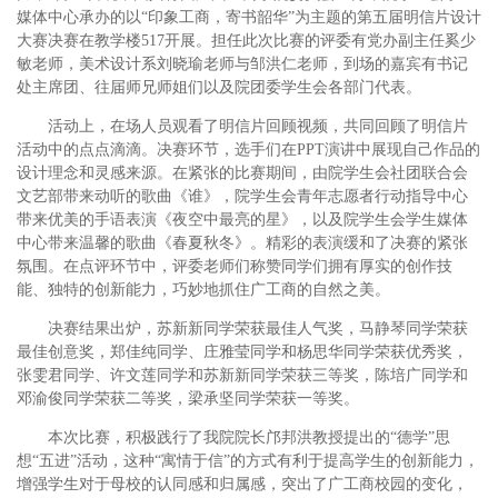
媒体中心承办的以“印象工商，寄书韶华”为主题的第五届明信片设计
大赛决赛在教学楼517开展。担任此次比赛的评委有党办副主任奚少
敏老师，美术设计系刘晓瑜老师与邹洪仁老师，到场的嘉宾有书记
处主席团、往届师兄师姐们以及院团委学生会各部门代表。
活动上，在场人员观看了明信片回顾视频，共同回顾了明信片
活动中的点点滴滴。决赛环节，选手们在PPT演讲中展现自己作品的
设计理念和灵感来源。在紧张的比赛期间，由院学生会社团联合会
文艺部带来动听的歌曲《谁》，院学生会青年志愿者行动指导中心
带来优美的手语表演《夜空中最亮的星》，以及院学生会学生媒体
中心带来温馨的歌曲《春夏秋冬》。精彩的表演缓和了决赛的紧张
氛围。在点评环节中，评委老师们称赞同学们拥有厚实的创作技
能、独特的创新能力，巧妙地抓住广工商的自然之美。
决赛结果出炉，苏新新同学荣获最佳人气奖，马静琴同学荣获
最佳创意奖，郑佳纯同学、庄雅莹同学和杨思华同学荣获优秀奖，
张雯君同学、许文莲同学和苏新新同学荣获三等奖，陈培广同学和
邓渝俊同学荣获二等奖，梁承坚同学荣获一等奖。
本次比赛，积极践行了我院院长邝邦洪教授提出的“德学”思
想“五进”活动，这种“寓情于信”的方式有利于提高学生的创新能力，
增强学生对于母校的认同感和归属感，突出了广工商校园的变化，