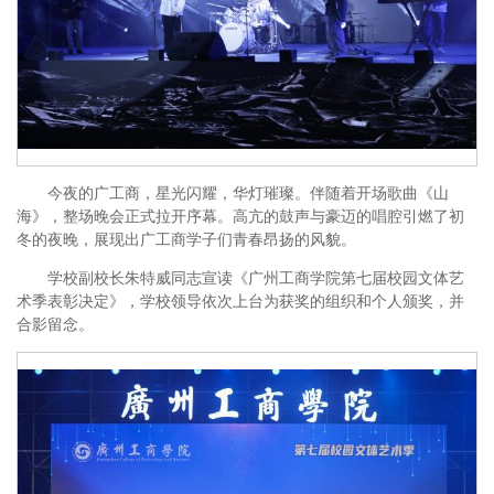
今夜的广工商，星光闪耀，华灯璀璨。伴随着开场歌曲《山
海》，整场晚会正式拉开序幕。高亢的鼓声与豪迈的唱腔引燃了初
冬的夜晚，展现出广工商学子们青春昂扬的风貌。
学校副校长朱特威同志宣读《广州工商学院第七届校园文体艺
术季表彰决定》，学校领导依次上台为获奖的组织和个人颁奖，并
合影留念。