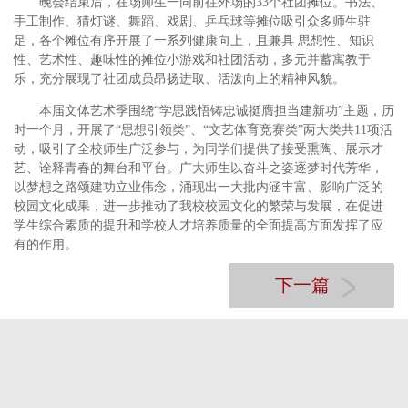
晚会结束后，在场师生一同前往外场的33个社团摊位。书法、
手工制作、猜灯谜、舞蹈、戏剧、乒乓球等摊位吸引众多师生驻
足，各个摊位有序开展了一系列健康向上，且兼具 思想性、知识
性、艺术性、趣味性的摊位小游戏和社团活动，多元并蓄寓教于
乐，充分展现了社团成员昂扬进取、活泼向上的精神风貌。
本届文体艺术季围绕“学思践悟铸忠诚挺膺担当建新功”主题，历
时一个月，开展了“思想引领类”、“文艺体育竞赛类”两大类共11项活
动，吸引了全校师生广泛参与，为同学们提供了接受熏陶、展示才
艺、诠释青春的舞台和平台。广大师生以奋斗之姿逐梦时代芳华，
以梦想之路颂建功立业伟念，涌现出一大批内涵丰富、影响广泛的
校园文化成果，进一步推动了我校校园文化的繁荣与发展，在促进
学生综合素质的提升和学校人才培养质量的全面提高方面发挥了应
有的作用。
下一篇