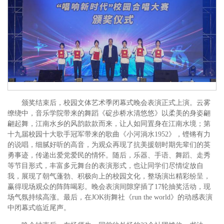
颁奖结束后，校园文体艺术季闭幕式晚会表演正式上演。云雾
缭绕中，音乐学院带来的舞蹈《碇步桥水清悠悠》以柔美的身姿翩
翩起舞，江南水乡的风韵款款而来，让人如同置身在江南水境；第
十九届校园十大歌手冠军带来的歌曲《小河淌水1952》，铿锵有力
的说唱，细腻好听的高音，为观众再现了抗美援朝时期先辈们的英
勇事迹，传递出爱党爱民的情怀。随后，乐器、手语、舞蹈、走秀
等节目形式，丰富多元舞台的表演形式，也让同学们尽情绽放自
我，展现了朝气蓬勃、积极向上的校园文化，整场演出精彩纷呈，
赢得现场观众的阵阵喝彩。晚会表演间隙穿插了17轮抽奖活动，现
场气氛持续高涨。最后，在JOK街舞社《run the world》的动感表演
中闭幕式临近尾声。