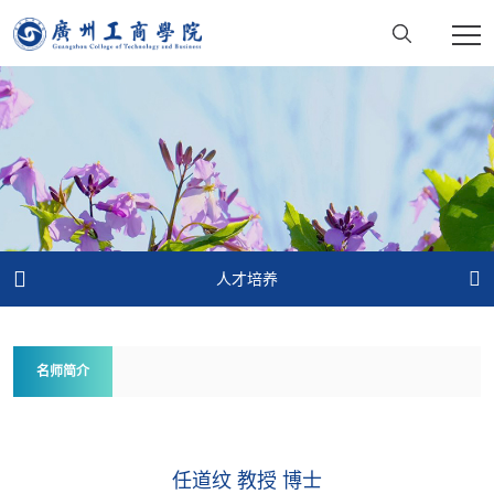


人才培养
名师简介
任道纹 教授 博士