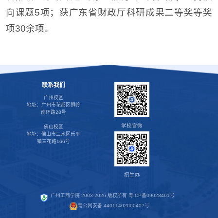
向课题5项；获广东省财政厅科研成果二等奖等奖
项30余项。
联系我们
广州校区
地址：广州市花都区狮岭
南环路28号
学校官微
佛山校区
地址：佛山市三水区乐平
镇三花路166号
招生办
广州工商学院 2003-2026 版权所有
粤ICP备09028461号
粤公网安备 44011402000407号