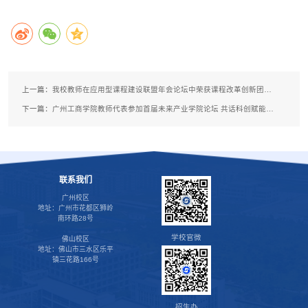
上一篇：
我校教师在应用型课程建设联盟年会论坛中荣获课程改革创新团队奖
下一篇：
广州工商学院教师代表参加首届未来产业学院论坛 共话科创赋能、产教融合新路径
联系我们
广州校区
地址：广州市花都区狮岭
南环路28号
学校官微
佛山校区
地址：佛山市三水区乐平
镇三花路166号
招生办