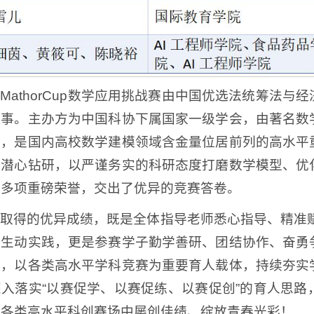
MathorCup数学应用挑战赛由中国优选法统筹法
赛事。主办方为中国科协下属国家一级学会，由著名数
高，是国内高校数学建模领域含金量位居前列的高水平
、潜心钻研，以严谨务实的科研态度打磨数学模型、优
获多项重磅荣誉，交出了优异的竞赛答卷。
取得的优异成绩，既是全体指导老师悉心指导、精准赋能
的生动实践，更是参赛学子勤学善研、团结协作、奋勇
设，以各类高水平学科竞赛为重要育人载体，持续夯实
入落实“以赛促学、以赛促练、以赛促创”的育人思
在各类高水平科创赛场中屡创佳绩、绽放青春光彩！