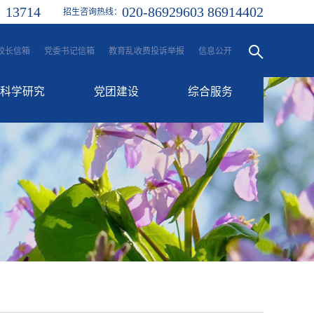
13714
020-86929603 86914402
：
招生咨询热线：
校长信箱
党委书记信箱
教育乱收费投诉举报
信息公开
科学研究
党团建设
综合服务
科研动态
党建工作
融合服务门户
学生处
信息门户
团委
一站式服务大厅
工会
后勤服务
校历
其他服务平台
各类邮箱