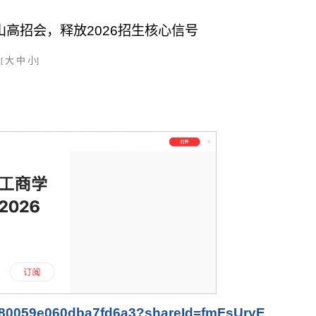
高招会，释放2026招生核心信号
大
中
小
[
]
71180059e060dba7fd6a3?shareId=fmFsUryE