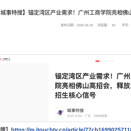
城事特搜】锚定湾区产业需求！广州工商学院亮相佛山
发布日期：2026-06-26
浏览量：
82
字号：
搜】
https://m.itouchtv.cn/article/77cb1699025