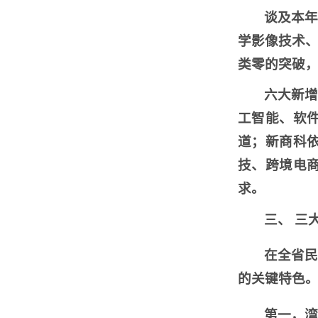
谈及本年
学影像技术
类零的突破，
六大新增
工智能、软
道；新商科
技、跨境电
求。
三、 三
在全省
的关键特色
第一，