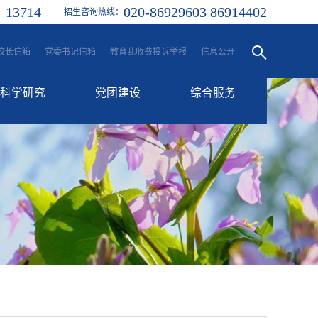
13714
020-86929603 86914402
：
招生咨询热线：
校长信箱
党委书记信箱
教育乱收费投诉举报
信息公开
科学研究
党团建设
综合服务
科研动态
党建工作
融合服务门户
学生处
信息门户
团委
一站式服务大厅
工会
后勤服务
校历
其他服务平台
各类邮箱