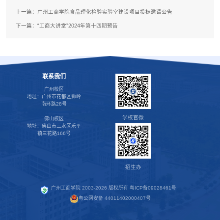
上一篇：
广州工商学院食品理化检验实验室建设项目投标邀请公告
下一篇：
“工商大讲堂”2024年第十四期预告
联系我们
广州校区
地址：广州市花都区狮岭
南环路28号
学校官微
佛山校区
地址：佛山市三水区乐平
镇三花路166号
招生办
广州工商学院 2003-2026 版权所有
粤ICP备09028461号
粤公网安备 44011402000407号