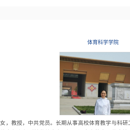
体育科学学院
，女，教授，中共党员。长期从事高校体育教学与科研