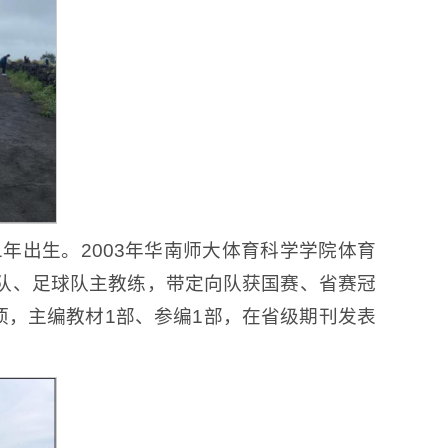
年出生。2003年华南师大体育科学学院体育
队、足球队主教练，带定向队获国赛、省赛冠
项，主编教材1部、参编1部，在省级期刊发表