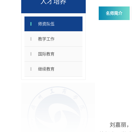
人才培养
名师简介
师资队伍
教学工作
国际教育
继续教育
刘嘉丽