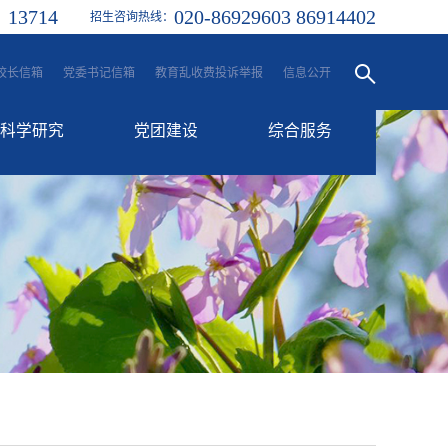
13714
020-86929603 86914402
：
招生咨询热线：
校长信箱
党委书记信箱
教育乱收费投诉举报
信息公开
科学研究
党团建设
综合服务
科研动态
党建工作
融合服务门户
学生处
信息门户
团委
一站式服务大厅
工会
后勤服务
校历
其他服务平台
各类邮箱