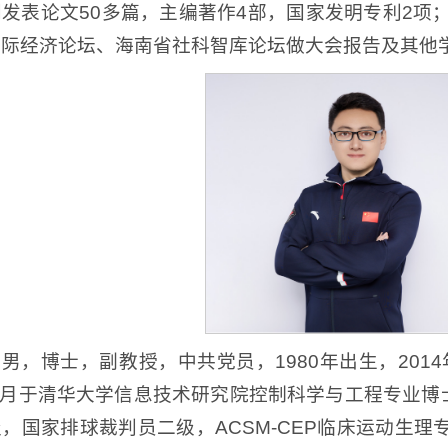
发表论文50多篇，主编著作4部，国家发明专利2项
际经济论坛、海南省社科智库论坛做大会报告及其他学
男，博士，副教授，中共党员，1980年出生，201
年7月于清华大学信息技术研究院控制科学与工程专业
，国家排球裁判员二级，ACSM-CEP临床运动生理