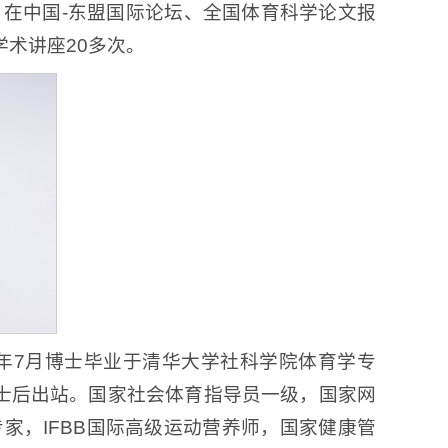
；在中国-东盟国际论坛、全国体育科学论文报
术讲座20多次。
4年7月博士毕业于清华大学社科学院体育学专
博士后出站。国家社会体育指导员一级，国家网
专家，IFBB国际高级运动营养师，国家健康管