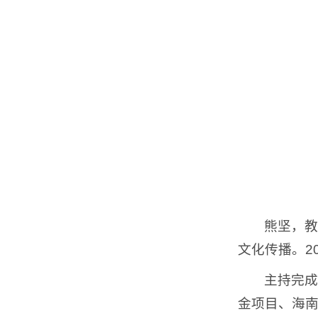
熊坚，
文化传播。2
主持完
金项目、海南