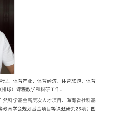
管理、体育产业、体育经济、体育旅游、体育
（排球）课程教学和科研工作。
自然科学基金高层次人才项目、海南省社科基
等教育学会规划基金项目等课题研究26项；国