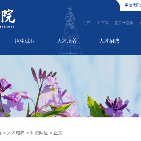
学校代码
门户
图书馆
董事长信箱
招生就业
人才培养
人才招聘
招生信息
师资队伍
高层次人才引进
就业服务
教学工作
英才招聘
国际教育
继续教育
页
>
人才培养
>
师资队伍
> 正文