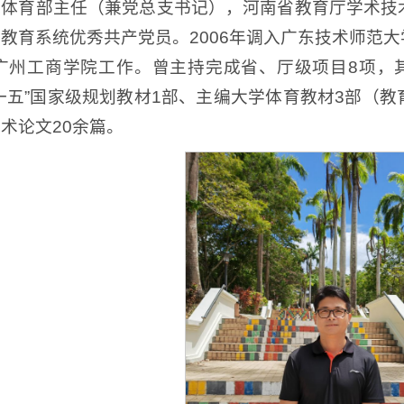
院体育部主任（兼党总支书记），河南省教育厅学术技
教育系统优秀共产党员。2006年调入广东技术师范
入广州工商学院工作。曾主持完成省、厅级项目8项
一五”国家级规划教材1部、主编大学体育教材3部（
术论文20余篇。