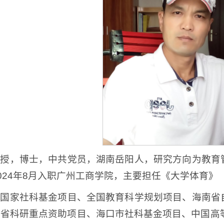
教授，博士，中共党员，湖南岳阳人，研究方向为教育
024年8月入职广州工商学院，主要担任《大学体育》
成国家社科基金项目、全国教育科学规划项目、海南省
省科研重点资助项目、海口市社科基金项目、中国高