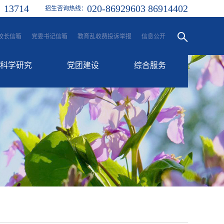
13714
020-86929603 86914402
：
招生咨询热线：
校长信箱
党委书记信箱
教育乱收费投诉举报
信息公开
科学研究
党团建设
综合服务
科研动态
党建工作
融合服务门户
学生处
信息门户
团委
一站式服务大厅
工会
后勤服务
校历
其他服务平台
各类邮箱