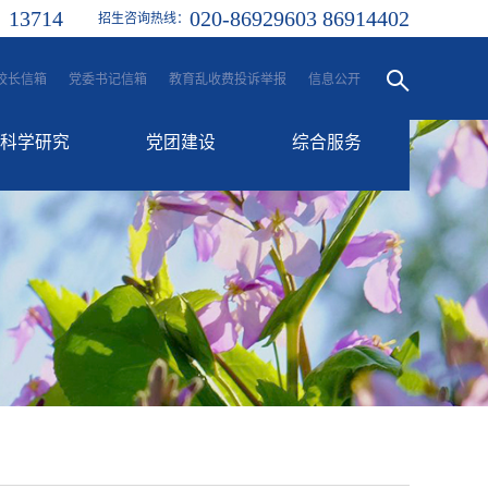
13714
020-86929603 86914402
：
招生咨询热线：
校长信箱
党委书记信箱
教育乱收费投诉举报
信息公开
科学研究
党团建设
综合服务
科研动态
党建工作
融合服务门户
学生处
信息门户
团委
一站式服务大厅
工会
后勤服务
校历
其他服务平台
各类邮箱