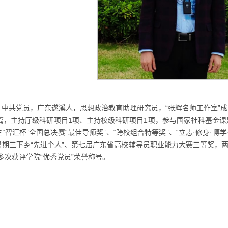
“
”
，中共党员，广东遂溪人，思想政治教育助理研究员，
张辉名师工作室
成
1
1
篇，主持厅级科研项目
项、主持校级科研项目
项，参与国家社科基金课
“
”
“
”
“
”
“
·
·
生
智汇杯
全国总决赛
最佳导师奖
、
跨校组合特等奖
、
立志
修身
博学
“
”
暑期三下乡
先进个人
、第七届广东省高校辅导员职业能力大赛三等奖，
“
”
多次获评学院
优秀党员
荣誉称号。