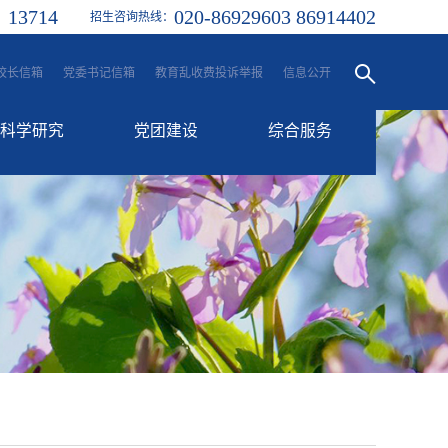
13714
020-86929603 86914402
：
招生咨询热线：
校长信箱
党委书记信箱
教育乱收费投诉举报
信息公开
科学研究
党团建设
综合服务
科研动态
党建工作
融合服务门户
学生处
信息门户
团委
一站式服务大厅
工会
后勤服务
校历
其他服务平台
各类邮箱