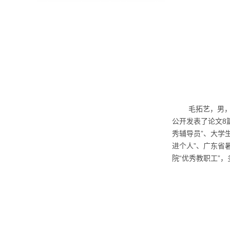
毛拓艺，男
8
公开发表了论文
”
秀辅导员
、大学
”
进个人
、广东省
“
”
院
优秀教职工
，