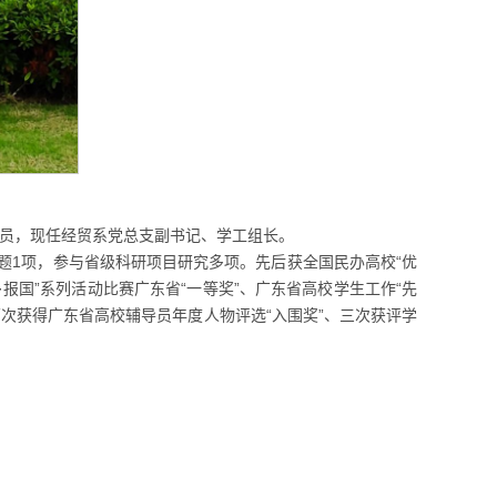
员，现任经贸系党总支副书记、学工组长。
1
“
题
项，参与省级科研项目研究多项。先后获全国民办高校
优
·
”
“
”
“
报国
系列活动比赛广东省
一等奖
、广东省高校学生工作
先
“
”
两次获得广东省高校辅导员年度人物评选
入围奖
、三次获评学