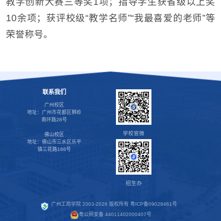
教学创新大赛三等奖1项；指导学生获省级以上奖
10余项；获评校级“教学名师”“我最喜爱的老师”等
荣誉称号。
联系我们
广州校区
地址：广州市花都区狮岭
南环路28号
学校官微
佛山校区
地址：佛山市三水区乐平
镇三花路166号
招生办
广州工商学院 2003-2026 版权所有
粤ICP备09028461号
粤公网安备 44011402000407号