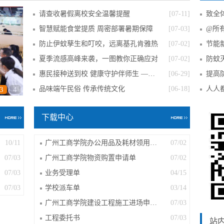
请查收暑假离校安全温馨提醒
[07-11]
致全
智慧赋能食堂提质 周密部署暑期保障
[07-03]
@所有
防止伊蚊孳生和叮咬，远离基孔肯雅热
[07-02]
节能
夏季流感高峰来袭，一图教你正确应对
[07-02]
防蚊灭
惠民接种送到校 健康守护伴师生 ——我校顺
[06-29]
提高
品味端午民俗 传承传统文化
[06-18]
人人
3
4
下载中心
10/11
广州工商学院办公用品及耗材领用申请表
07/02
07/03
广州工商学院物资购置申请单
07/02
07/03
业务受理单
04/15
07/03
学校派车单
03/14
广州工商学院建设工程施工进场申请表
07/03
工程委托书
07/03
站