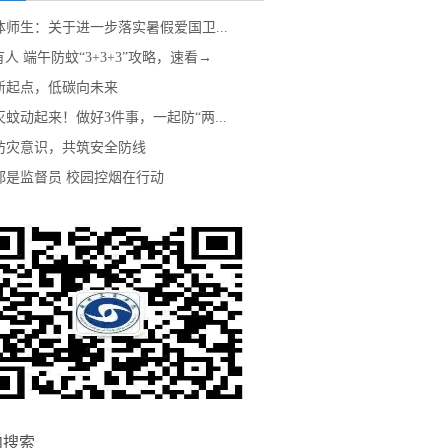
体师生：关于进一步落实暑假爱国卫...
人 端午防蚊“3+3+3”攻略，速看→
新起点，低碳向未来
蚊动起来！做好3件事，一起防“两...
防灾意识，共筑安全防线
都是监督员 校园控烟在行动
内搜索